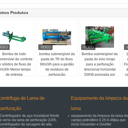
utros Produtos
Bomba de lodo
bomba submergível da
Bomba submergível da
bmersível de controle
pasta do TR do fluxo
pasta do eixo longo
e sólidos de fluxo de
90m3/h para a gestão
para a perfuração
Fo
2m3/H Menor tempo
de resíduos de
direcional horizontal
d
de entrega
perfuração
55KW acionada por
c
motor
centrífuga de Lama de
Equipamento da limpeza da
perfuração
lama
Centrifugador de aço inoxidável frente
equipamento da limpeza da lama do
e verso da lama de perfuração 2205,
campo petrolífero 0.25-0.4Mpa que
centrifugador de secagem de alta
inclui Desander e Desilter