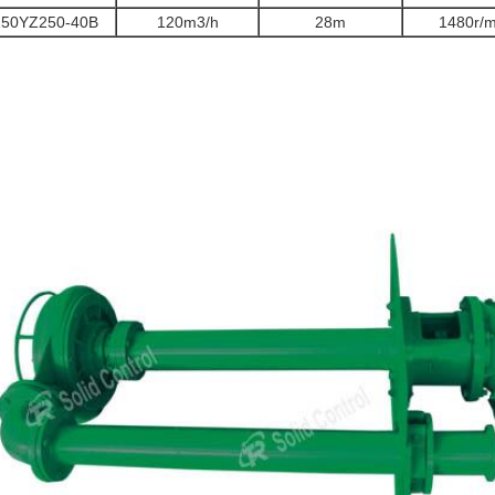
150YZ250-40B
120m3/h
28m
1480r/m