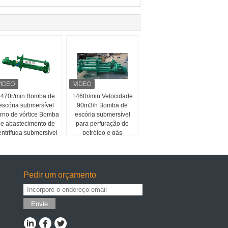
1470r/min Bomba de
1460r/min Velocidade
escória submersível
90m3/h Bomba de
rno de vórtice Bomba
escória submersível
e abastecimento de
para perfuração de
entrífuga submersível
petróleo e gás
Pedir um orçamento
Envie