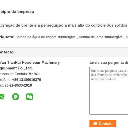
ncípio da empresa
atisfação de cliente é a perseguição a mais alta do controle dos sólidos
,
,
tiqueta:
Bomba de água de esgoto submergível
Bomba de lama submergível
b
ontacto
i'an TianRui Petroleum Machinery
Envie sua pergunta d
quipment Co., Ltd.
essoa de Contato:
Mr. Wu
elefone:
+86 13186019379
ax:
86-29-8633-2919