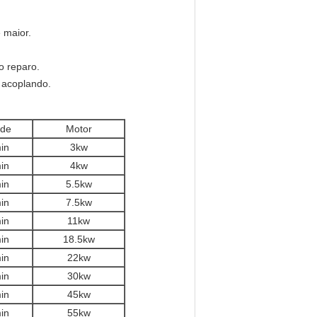
 maior.
o reparo.
 acoplando.
ade
Motor
in
3kw
in
4kw
in
5.5kw
in
7.5kw
in
11kw
in
18.5kw
in
22kw
in
30kw
in
45kw
in
55kw