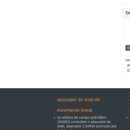
O
su
d
8
abanador do xisto do
movimento linear
os sólidos do campo petrolífero
1630KG controlam o abanador do
xisto, abanador 2.94KW acionado por