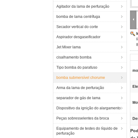
Agitador da lama de perfuração
bomba de lama centrífuga
Secador vertical do corte
Aspirador desgaseificador
l
8
Jet Mixer lama
cisalhamento bomba
Tipo bomba do parafuso
mo
bomba submersível chorume
El
Arma da lama de perfuração
separador de gás de lama
Mo
Dispositivo da ignição do alargamento
Peças sobresselentes da broca
De
Equipamento de testes do líquido de
Pod
perfuração