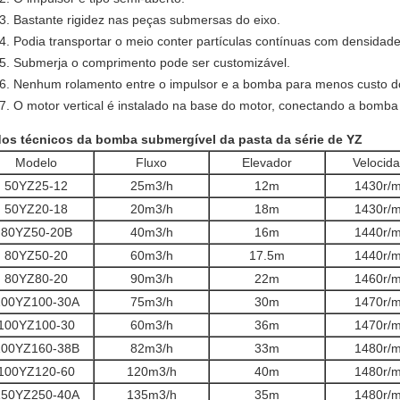
Bastante rigidez nas peças submersas do eixo.
Podia transportar o meio conter partículas contínuas com densidade
Submerja o comprimento pode ser customizável.
Nenhum rolamento entre o impulsor e a bomba para menos custo d
O motor vertical é instalado na base do motor, conectando a bomba
os técnicos da bomba submergível da pasta da série de YZ
Modelo
Fluxo
Elevador
Velocid
50YZ25-12
25m3/h
12m
1430r/m
50YZ20-18
20m3/h
18m
1430r/m
80YZ50-20B
40m3/h
16m
1440r/m
80YZ50-20
60m3/h
17.5m
1440r/m
80YZ80-20
90m3/h
22m
1460r/m
100YZ100-30A
75m3/h
30m
1470r/m
100YZ100-30
60m3/h
36m
1470r/m
100YZ160-38B
82m3/h
33m
1480r/m
100YZ120-60
120m3/h
40m
1480r/m
150YZ250-40A
135m3/h
35m
1480r/m