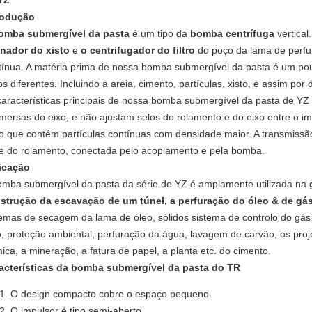
YZ
rodução
omba submergível da pasta
é um tipo da
bomba centrífuga
vertical
nador do xisto
e
o centrifugador do filtro
do poço da lama de perfur
tínua. A matéria prima de nossa bomba submergível da pasta é um pouco
s diferentes. Incluindo a areia, cimento, partículas, xisto, e assim por 
características principais de nossa bomba submergível da pasta de YZ
mersas do eixo, e não ajustam selos do rolamento e do eixo entre o i
o que contém partículas contínuas com densidade maior. A transmissão
e do rolamento, conectada pelo acoplamento e pela bomba.
icação
omba submergível da pasta da série de YZ é amplamente utilizada
na
strução da escavação de um túnel,
a perfuração do óleo & de gá
temas de secagem da lama de óleo,
sólidos sistema de controlo do gá
o,
proteção ambiental,
perfuração da água,
lavagem de carvão, os proje
mica, a mineração, a fatura de papel, a planta
etc. do
cimento
.
acterísticas da bomba submergível da pasta do TR
O design compacto cobre o espaço pequeno.
O impulsor é tipo semi-aberto.