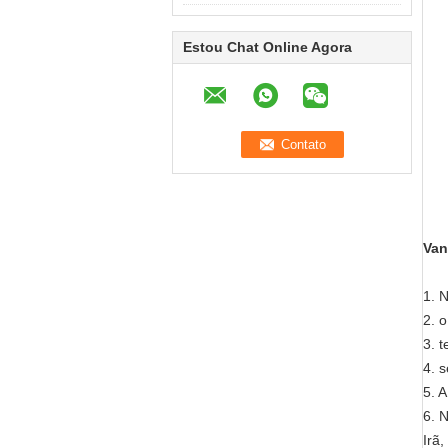
Estou Chat Online Agora
Van
1. 
2. 
3. 
4. 
5. 
6. 
Irã