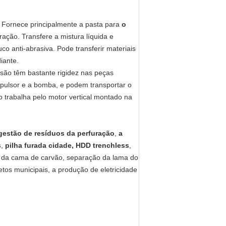
. Fornece principalmente a pasta para
o
ação. Transfere a mistura líquida e
 anti-abrasiva. Pode transferir materiais
diante.
 são têm bastante rigidez nas peças
mpulsor e a bomba, e podem transportar o
 trabalha pelo motor vertical montado na
gestão de resíduos da perfuração
,
a
s
,
pilha furada cidade, HDD trenchless
,
s da cama de carvão,
separação da lama do
tos municipais, a produção de eletricidade