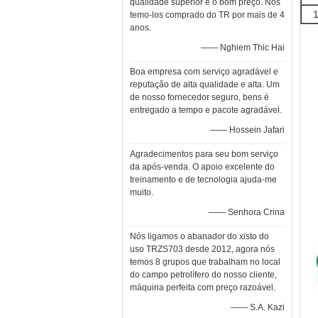
qualidade superior e o bom preço. Nós
temo-los comprado do TR por mais de 4
anos.
—— Nghiem Thic Hai
Boa empresa com serviço agradável e
reputação de alta qualidade e alta. Um
de nosso fornecedor seguro, bens é
entregado a tempo e pacote agradável.
—— Hossein Jafari
Agradecimentos para seu bom serviço
da após-venda. O apoio excelente do
treinamento e de tecnologia ajuda-me
muito.
—— Senhora Crina
Nós ligamos o abanador do xisto do
uso TRZS703 desde 2012, agora nós
temos 8 grupos que trabalham no local
do campo petrolífero do nosso cliente,
máquina perfeita com preço razoável.
—— S.A. Kazi