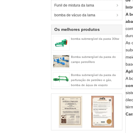
de 
Funil de mistura da lama
Int
A b
bomba de vácuo da lama
aba
con
Os melhores produtos
duro
bomba submergível da pasta 30kw
As 
sub
mei
Bomba submergível da pasta do
campo petrolífero
bas
Apl
Bomba submergível da pasta da
A b
perfuração de petróleo e gás,
con
bomba de água de esgoto
submergível elétrica
sis
óle
tér
Car