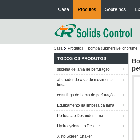
Casa
Produtos
Sobre nós
Ex
Casa
Produtos
bomba submersível chorume
TODOS OS PRODUTOS
Bo
pe
sistema de lama de perfuração
abanador do xisto do movimento
linear
centrífuga de Lama de perfuração
Equipamento da limpeza da lama
Perfuração Desander lama
Hydrocyclone do Desilter
Xisto Screen Shaker