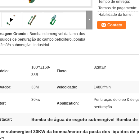
Tempo de entrega:
Termos de pagamento:
Habilidade da fonte:
Contato
Imagem Grande :
Bomba submergível da lama dos
íquidos de perfuração do campo petrolífero, bomba
2m3/h submergível industrial
100YZ160-
82m3/h
delo:
Fluxo:
38B
evador:
33M
velocidade:
1480r/min
30kw
Perfuração do óleo & de gá
tor:
Appllication:
perfuração
Bomba de água de esgoto submergível
Bomba de 
stacar:
,
er submergível 30KW da bomba/motor da pasta dos líquidos de pe