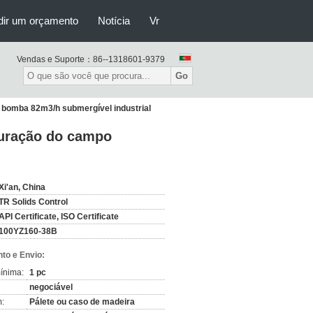
dir um orçamento
Notícia
Vr
Vendas e Suporte：
86--1318601-9379
Go
, bomba 82m3/h submergível industrial
furação do campo
Xi'an, China
TR Solids Control
API Certificate, ISO Certificate
100YZ160-38B
to e Envio:
ínima:
1 pc
negociável
:
Pálete ou caso de madeira