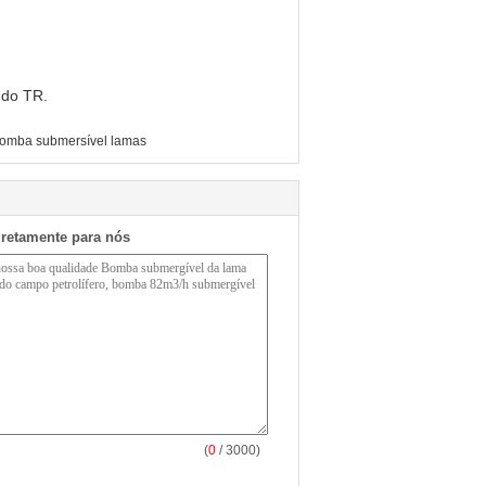
 do TR.
omba submersível lamas
iretamente para nós
(
0
/ 3000)