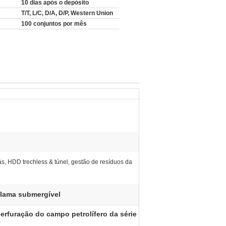
10 dias após o depósito
T/T, L/C, D/A, D/P, Western Union
100 conjuntos por mês
s, HDD trechless & túnel, gestão de resíduos da
lama submergível
rfuração do campo petrolífero da série